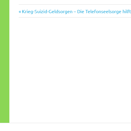
Vorheriger
Beitragsnavigation
Krieg-Suizid-Geldsorgen – Die Telefonseelsorge hilft
Beitrag: