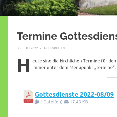
Termine Gottesdien
25. JULI 2022
SHAGGY
NEUIGKEITEN
H
eute sind die kirchlichen Termine für de
immer unter dem Menüpunkt „Termine“.
Gottesdienste 2022-08/09
1 Datei(en)
17.43 KB