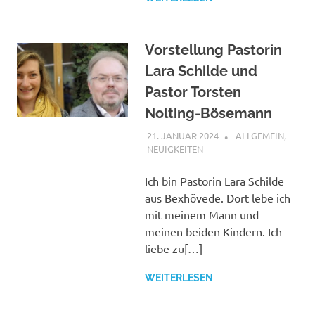
Vorstellung Pastorin
Lara Schilde und
Pastor Torsten
Nolting-Bösemann
21. JANUAR 2024
SHAGGY
ALLGEMEIN
,
NEUIGKEITEN
Ich bin Pastorin Lara Schilde
aus Bexhövede. Dort lebe ich
mit meinem Mann und
meinen beiden Kindern. Ich
liebe zu[…]
WEITERLESEN