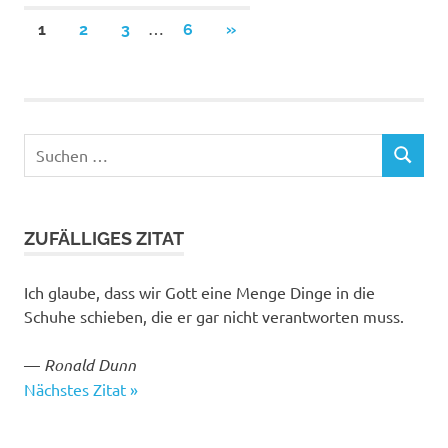
Seitennummerierung
…
NÄCHSTE
1
2
3
6
»
BEITRÄGE
der
Beiträge
Suchen
SUCHEN
nach:
ZUFÄLLIGES ZITAT
Ich glaube, dass wir Gott eine Menge Dinge in die
Schuhe schieben, die er gar nicht verantworten muss.
—
Ronald Dunn
Nächstes Zitat »