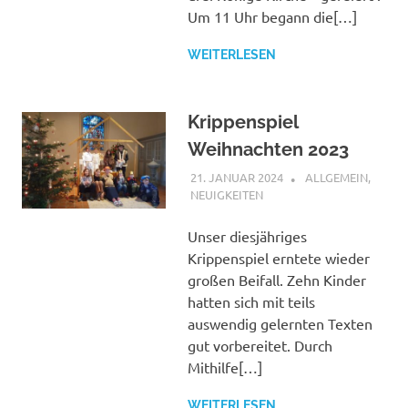
Um 11 Uhr begann die[…]
WEITERLESEN
Krippenspiel
Weihnachten 2023
21. JANUAR 2024
SHAGGY
ALLGEMEIN
,
NEUIGKEITEN
Unser diesjähriges
Krippenspiel erntete wieder
großen Beifall. Zehn Kinder
hatten sich mit teils
auswendig gelernten Texten
gut vorbereitet. Durch
Mithilfe[…]
WEITERLESEN