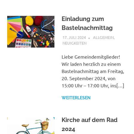
Einladung zum
Bastelnachmittag
17. JULI 2024
SHAGGY
ALLGEMEIN
,
NEUIGKEITEN
Liebe Gemeindemitglieder!
Wir laden herzlich zu einem
Bastelnachmittag am Freitag,
20. September 2024, von
15:00 Uhr – 17:00 Uhr, ins[…]
WEITERLESEN
Kirche auf dem Rad
2024