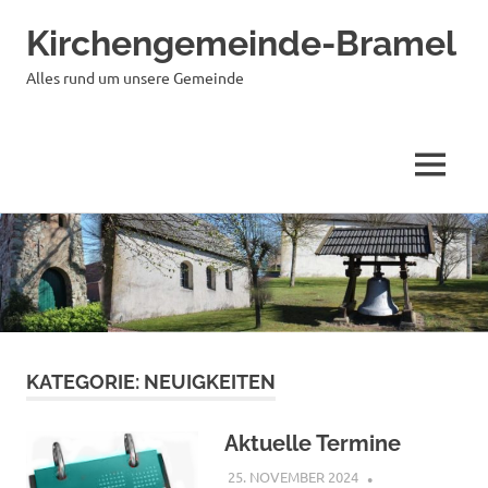
Kirchengemeinde-Bramel
Alles rund um unsere Gemeinde
MENÜ
Zum
Inhalt
springen
KATEGORIE:
NEUIGKEITEN
Aktuelle Termine
25. NOVEMBER 2024
SHAGGY