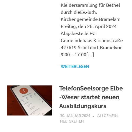
Kleidersammlung für Bethel
durch dieEv.-luth.
Kirchengemeinde Bramelam
Freitag, den 26. April 2024
Abgabestelle:Ev.
Gemeindehaus Kirchenstraße
427619 Schiffdorf-Bramelvon
9.00 – 17.00[…]
WEITERLESEN
TelefonSeelsorge Elbe
-Weser startet neuen
Ausbildungskurs
30. JANUAR 2024
SHAGGY
ALLGEMEIN
,
NEUIGKEITEN