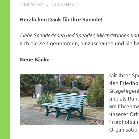
14. MAI 2021
HANS
NEUIGKEITEN
Herzlichen Dank für Ihre Spende!
Liebe Spenderinnen und Spender, Mitchristinnen und 
sich die Zeit genommen, hinzuschauen und Sie h
Neue Bänke
Mit Ihrer S
den Friedhof
Sitzgelegen
und als Ruh
am Ehrenmal
unserer Ort
Friedhofsan
Organisatio