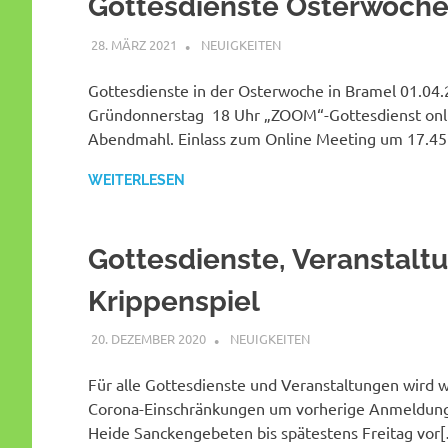
Gottesdienste Osterwoch
28. MÄRZ 2021
SHAGGY
NEUIGKEITEN
Gottesdienste in der Osterwoche in Bramel 01.04
Gründonnerstag 18 Uhr „ZOOM“-Gottesdienst onl
Abendmahl. Einlass zum Online Meeting um 17.4
WEITERLESEN
Gottesdienste, Veranstalt
Krippenspiel
20. DEZEMBER 2020
SHAGGY
NEUIGKEITEN
Für alle Gottesdienste und Veranstaltungen wird 
Corona-Einschränkungen um vorherige Anmeldung
Heide Sanckengebeten bis spätestens Freitag vor