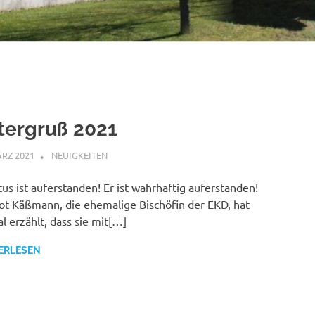
tergruß 2021
ÄRZ 2021
SHAGGY
NEUIGKEITEN
tus ist auferstanden! Er ist wahrhaftig auferstanden!
t Käßmann, die ehemalige Bischöfin der EKD, hat
l erzählt, dass sie mit[…]
ERLESEN