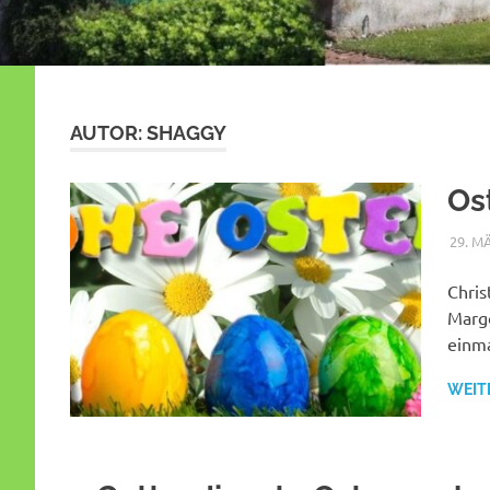
AUTOR:
SHAGGY
Os
29. M
Chris
Margo
einma
WEIT