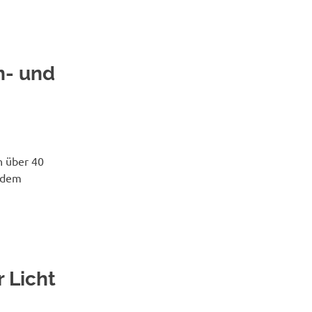
n- und
h über 40
s dem
 Licht