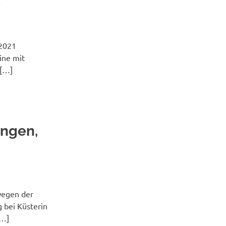
e
.2021
ine mit
5[…]
ungen,
wegen der
 bei Küsterin
[…]