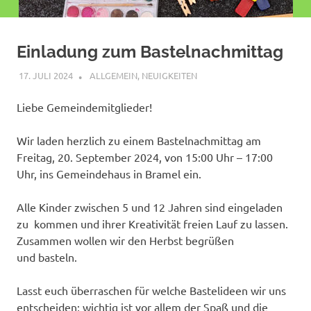
Einladung zum Bastelnachmittag
17. JULI 2024
SHAGGY
ALLGEMEIN
,
NEUIGKEITEN
Liebe Gemeindemitglieder!
Wir laden herzlich zu einem Bastelnachmittag am
Freitag, 20. September 2024, von 15:00 Uhr – 17:00
Uhr, ins Gemeindehaus in Bramel ein.
Alle Kinder zwischen 5 und 12 Jahren sind eingeladen
zu kommen und ihrer Kreativität freien Lauf zu lassen.
Zusammen wollen wir den Herbst begrüßen
und basteln.
Lasst euch überraschen für welche Bastelideen wir uns
entscheiden; wichtig ist vor allem der Spaß und die