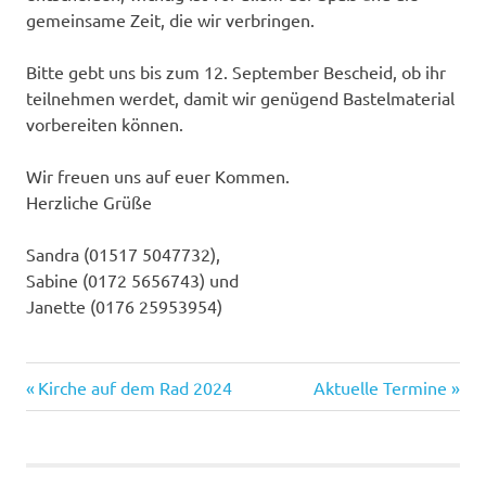
gemeinsame Zeit, die wir verbringen.
Bitte gebt uns bis zum 12. September Bescheid, ob ihr
teilnehmen werdet, damit wir genügend Bastelmaterial
vorbereiten können.
Wir freuen uns auf euer Kommen.
Herzliche Grüße
Sandra (01517 5047732),
Sabine (0172 5656743) und
Janette (0176 25953954)
Vorheriger
Nächster
Beitragsnavigation
Kirche auf dem Rad 2024
Aktuelle Termine
Beitrag:
Beitrag: