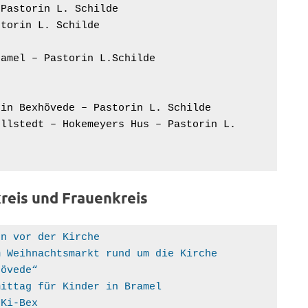
it – Pastorin L. Schilde
– Pastorin L. Schilde
ienst in Bramel – Pastorin L.Schilde
ottesdienst in Bexhövede – Pastorin L. Schilde
reis und Frauenkreis
mschmücken vor der Kirche 
ndacht zum Weihnachtsmarkt rund um die Kirche 
nd Bexhövede“
bastelnachmittag für Kinder in Bramel
n -JuKi-Bex