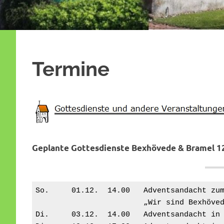
Termine
Geplante Gottesdienste Bexhövede & Bramel 1
So.	01.12.	14.00	Advent
                        „Wir sind Bexhö
Di.	03.12.	14.00	Adventsandac