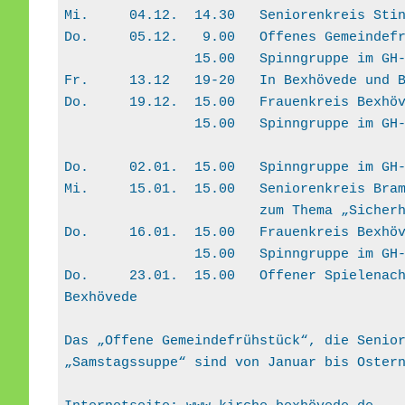
Mi.	04.12.	14.30	Senior
Do.	05.12.	 9.00   Offenes Geme
                15.00	Spinngrupp
Fr.	13.12	19-20	In Bex
Do.	19.12.	15.00	Frauenkreis Bex
		15.00	Spinngruppe im 
Do.	02.01.	15.00	Spinngruppe 
Mi.	15.01.	15.00	Senior
                        zum The
Do.	16.01.	15.00	Frauenkreis Bex
		15.00	Spinngruppe im 
Do.	23.01.	15.00	Offener Spielenachmittag mit Kaffee und Kuchen im GH 
Bexhövede
Das „Offene Gemeindefrühstück“, die Senior
„Samstagssuppe“ sind von Januar bis Oster