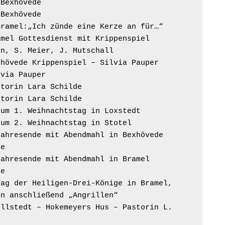
ht in Bexhövede
ht in Bexhövede
övede und Bramel:„Ich zünde eine Kerze an für…“
abend in Bramel Gottesdienst mit Krippenspiel
Nolting-Bösemann, S. Meier, J. Mutschall
abend in Bexhövede Krippenspiel – Silvia Pauper
 Silvia Pauper
– Pastorin Lara Schilde
– Pastorin Lara Schilde
tesdienst zum 1. Weihnachtstag in Loxstedt
tesdienst zum 2. Weihnachtstag in Stotel
dienst zum Jahresende mit Abendmahl in Bexhövede
lde
dienst zum Jahresende mit Abendmahl in Bramel
                        Pastorin L. Schilde			
sdienst zum Tag der Heiligen-Drei-Könige in Bramel,
Nolting-Bösemann anschließend „Angrillen“