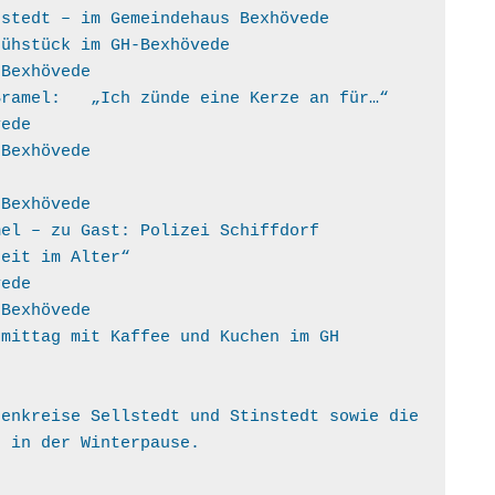
enkreis Stinstedt – im Gemeindehaus Bexhövede
indefrühstück im GH-Bexhövede
e im GH-Bexhövede
hövede und Bramel:   „Ich zünde eine Kerze an für…“
hövede
GH-Bexhövede
im GH-Bexhövede
enkreis Bramel – zu Gast: Polizei Schiffdorf
ma „Sicherheit im Alter“
hövede
GH-Bexhövede
enkreise Sellstedt und Stinstedt sowie die 
n in der Winterpause.