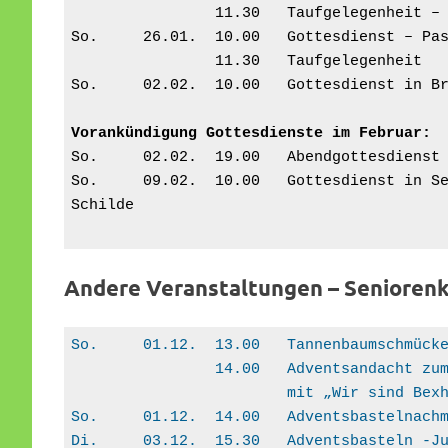
		11.30	Taufgelegenhe
So.	26.01.	10.00   Gottesdienst 
                11.30	Taufgelegenheit
So.	02.02.	10.00	Gottesd
Vorankündigung Gottesdienste im Februar:
So.	02.02.	19.00	Abendg
So.	09.02.	10.00	Gottesdienst in Sellstedt – Hokemeyers Hus – Pastorin L. 
Schilde
Andere Veranstaltungen – Seniorenk
So.	01.12.	13.00	Tannenbau
                14.00   Adventsa
                        mit „Wir si
So.	01.12.	14.00	Advents
Di.	03.12.	15.30	Adventsbastel