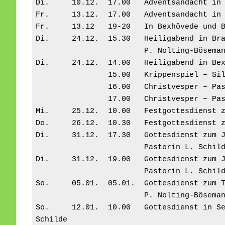
Di.	10.12.	17.00	Adventsandac
Fr.	13.12.	17.00	Adventsandac
Fr.	13.12	19-20	In Bexh
Di.	24.12.	15.30	Heilig
                        P. 
Di.	24.12.	14.00	Heilig
		15.00	Krippenspiel –
		16.00	Christvesper 
		17.00	Christvesper 
Mi.	25.12.	10.00	Festgot
Do.	26.12.	10.30	Festgot
Di.	31.12.	17.30	Gottes
                        Pastorin L. Schi
Di.	31.12.	19.00	Gottes
So.	05.01.	05.01.	Gotte
                        P. 
So.	12.01.	10.00	Gottesdienst in Sellstedt – Hokemeyers Hus – Pastorin L. 
Schilde