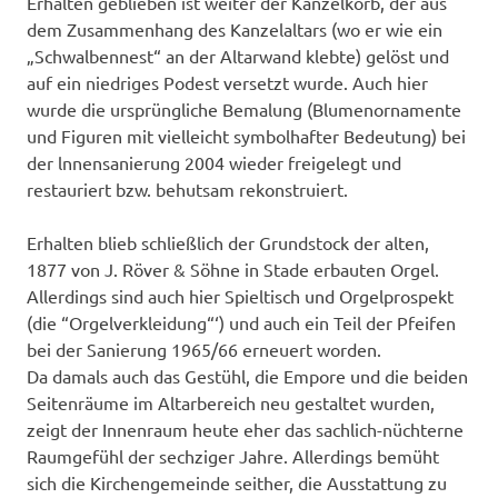
Erhalten geblieben ist weiter der Kanzelkorb, der aus
dem Zusammenhang des Kanzelaltars (wo er wie ein
„Schwalbennest“ an der Altarwand klebte) gelöst und
auf ein niedriges Podest versetzt wurde. Auch hier
wurde die ursprüngliche Bemalung (Blumenornamente
und Figuren mit vielleicht symbolhafter Bedeutung) bei
der lnnensanierung 2004 wieder freigelegt und
restauriert bzw. behutsam rekonstruiert.
Erhalten blieb schließlich der Grundstock der alten,
1877 von J. Röver & Söhne in Stade erbauten Orgel.
Allerdings sind auch hier Spieltisch und Orgelprospekt
(die “Orgelverkleidung“‘) und auch ein Teil der Pfeifen
bei der Sanierung 1965/66 erneuert worden.
Da damals auch das Gestühl, die Empore und die beiden
Seitenräume im Altarbereich neu gestaltet wurden,
zeigt der Innenraum heute eher das sachlich-nüchterne
Raumgefühl der sechziger Jahre. Allerdings bemüht
sich die Kirchengemeinde seither, die Ausstattung zu