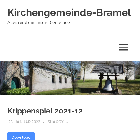
Kirchengemeinde-Bramel
Alles rund um unsere Gemeinde
MENÜ
Zum
Inhalt
springen
Krippenspiel 2021-12
23. JANUAR 2022
SHAGGY
Download