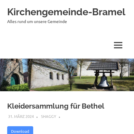
Kirchengemeinde-Bramel
Alles rund um unsere Gemeinde
MENÜ
Zum
Inhalt
springen
Kleidersammlung für Bethel
31. MÄRZ 2024
SHAGGY
Download