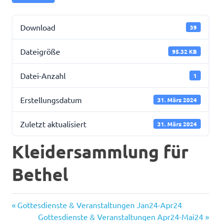
Download
39
Dateigröße
95.32 KB
Datei-Anzahl
1
Erstellungsdatum
31. März 2024
Zuletzt aktualisiert
31. März 2024
Kleidersammlung für
Bethel
Vorheriger
Beitragsnavigation
Gottesdienste & Veranstaltungen Jan24-Apr24
Beitrag:
Nächster
Gottesdienste & Veranstaltungen Apr24-Mai24